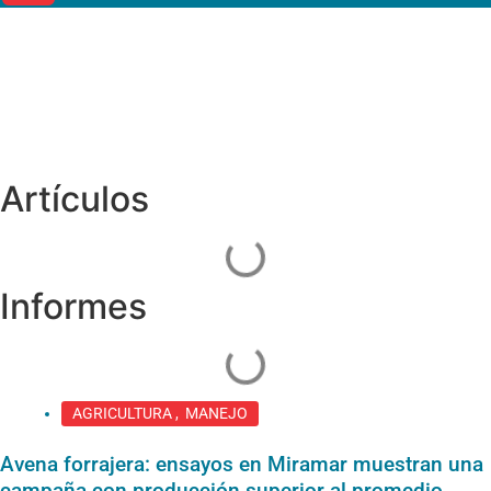
Ensayos de
cultivares
Artículos
Informes
AGRICULTURA
,
MANEJO
Avena forrajera: ensayos en Miramar muestran una
campaña con producción superior al promedio