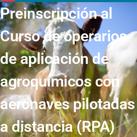
Preinscripción al
Curso de operarios
de aplicación de
agroquímicos con
aeronaves pilotadas
a distancia (RPA)